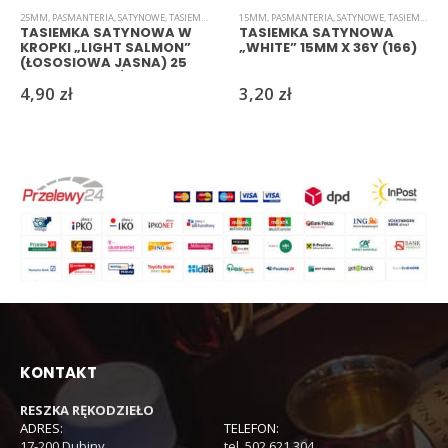
25MM
,
PASMANTERIA
,
SATYNOWE
,
TASIEMKI
15MM
,
PASMANTERIA
,
SATYNOWE
,
TASIEMKI
TASIEMKA SATYNOWA W
TASIEMKA SATYNOWA
KROPKI „LIGHT SALMON”
„WHITE” 15MM X 36Y (166)
(ŁOSOSIOWA JASNA) 25
MM X 25 JARDÓW (59)
4,90
zł
3,20
zł
KONTAKT
RESZKA RĘKODZIEŁO
ADRES:
TELEFON:
17-200 Dubiny
tel. 502 621 304