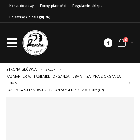
Koszt dostawy
Formy płatności
Regulamin sklepu
Rejestracja / Zaloguj się
0
STRONA GŁÓWNA
SKLEP
PASMANTERIA
,
TASIEMKI
,
ORGANZA
,
38MM
,
SATYNA Z ORGANZĄ
,
38MM
TASIEMKA SATYNOWA Z ORGANZĄ “BLUE” 38MM X 20Y (62)