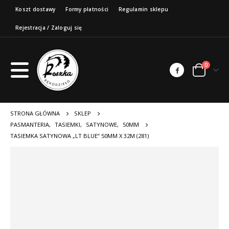
Koszt dostawy
Formy płatności
Regulamin sklepu
Rejestracja / Zaloguj się
0
STRONA GŁÓWNA
SKLEP
PASMANTERIA
,
TASIEMKI
,
SATYNOWE
,
50MM
TASIEMKA SATYNOWA „LT BLUE” 50MM X 32M (281)