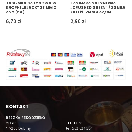
TASIEMKA SATYNOWA W
TASIEMKA SATYNOWA
KROPKI „BLACK” 38 MM X
„CRUSHED GREEN” / ZGNIŁA
25 Y (64)
ZIELEŃ 12MM X 32,9M –
ELEGANCJA I
6,70
zł
2,90
zł
WYTRZYMAŁOŚĆ (215)
KONTAKT
RESZKA RĘKODZIEŁO
ADRES:
TELEFON:
17-200 Dubiny
tel. 502 621 304