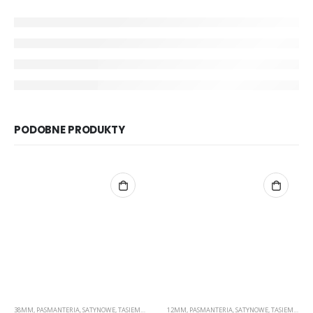
PODOBNE PRODUKTY
38MM
,
PASMANTERIA
,
SATYNOWE
,
TASIEMKI
12MM
,
PASMANTERIA
,
SATYNOWE
,
TASIEMKI