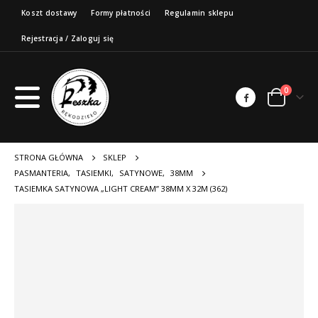
Koszt dostawy
Formy płatności
Regulamin sklepu
Rejestracja / Zaloguj się
0
STRONA GŁÓWNA
SKLEP
PASMANTERIA
,
TASIEMKI
,
SATYNOWE
,
38MM
TASIEMKA SATYNOWA „LIGHT CREAM” 38MM X 32M (362)