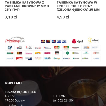
TASIEMKA SATYNOWA Z
TASIEMKA SATYNOWA W
PASKAMI „BROWN” 12 MM X
KROPKI „TRUE GREEN”
25 Y (94)
(ZIELONA GŁĘBOKA) 25 MM
X 25 JARDÓW(63)
3,10
zł
4,90
zł
KONTAKT
RESZKA RĘKODZIEŁO
ADRES:
TELEFON:
17-200 Dubiny
tel. 502 621 304
ul. Szkolna 5