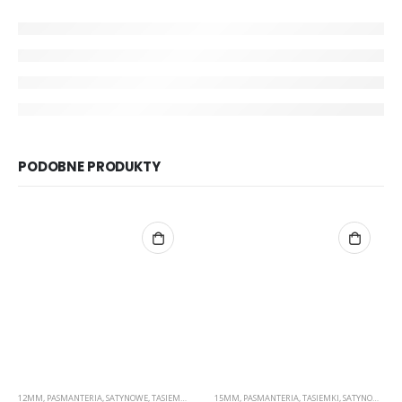
PODOBNE PRODUKTY
12MM
,
PASMANTERIA
,
SATYNOWE
,
TASIEMKI
15MM
,
PASMANTERIA
,
TASIEMKI
,
SATYNOWE