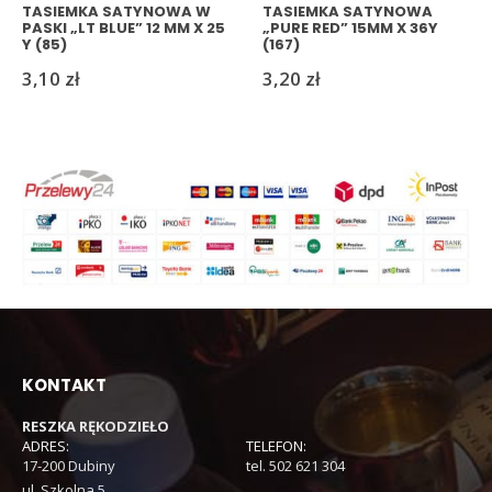
TASIEMKA SATYNOWA W
TASIEMKA SATYNOWA
PASKI „LT BLUE” 12 MM X 25
„PURE RED” 15MM X 36Y
Y (85)
(167)
3,10
zł
3,20
zł
KONTAKT
RESZKA RĘKODZIEŁO
ADRES:
TELEFON:
17-200 Dubiny
tel. 502 621 304
ul. Szkolna 5