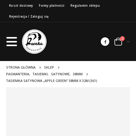
Koszt dostawy
Formy płatności
Regulamin sklepu
Rejestracja / Zaloguj się
0
STRONA GŁÓWNA
SKLEP
PASMANTERIA
,
TASIEMKI
,
SATYNOWE
,
38MM
TASIEMKA SATYNOWA „APPLE GREEN” 38MM X 32M (361)