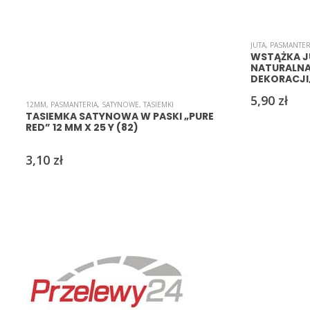
JUTA
,
PASMANTER
WSTĄŻKA JU
NATURALNA
DEKORACJI,
5,90
zł
12MM
,
PASMANTERIA
,
SATYNOWE
,
TASIEMKI
TASIEMKA SATYNOWA W PASKI „PURE
RED” 12 MM X 25 Y (82)
3,10
zł