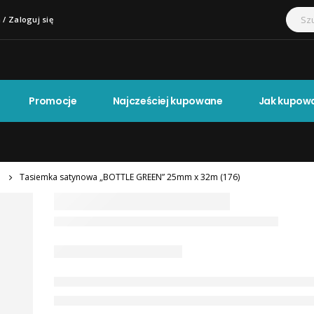
 / Zaloguj się
Promocje
Najcześciej kupowane
Jak kupow
Tasiemka satynowa „BOTTLE GREEN” 25mm x 32m (176)