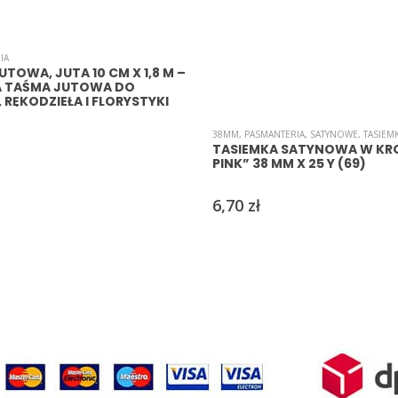
IA
TOWA, JUTA 10 CM X 1,8 M –
 TAŚMA JUTOWA DO
 RĘKODZIEŁA I FLORYSTYKI
38MM
,
PASMANTERIA
,
SATYNOWE
,
TASIEMK
TASIEMKA SATYNOWA W KRO
PINK” 38 MM X 25 Y (69)
6,70
zł