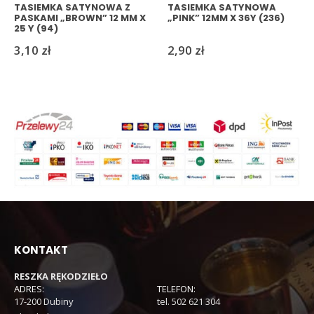
TASIEMKA SATYNOWA Z
TASIEMKA SATYNOWA
PASKAMI „BROWN” 12 MM X
„PINK” 12MM X 36Y (236)
25 Y (94)
3,10
zł
2,90
zł
KONTAKT
RESZKA RĘKODZIEŁO
ADRES:
TELEFON:
17-200 Dubiny
tel. 502 621 304