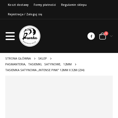
Koszt dostawy
Formy płatności
Regulamin sklepu
Rejestracja / Zaloguj się
0
STRONA GŁÓWNA
SKLEP
PASMANTERIA
,
TASIEMKI
,
SATYNOWE
,
12MM
TASIEMKA SATYNOWA „INTENSE PINK” 12MM X 32M (234)