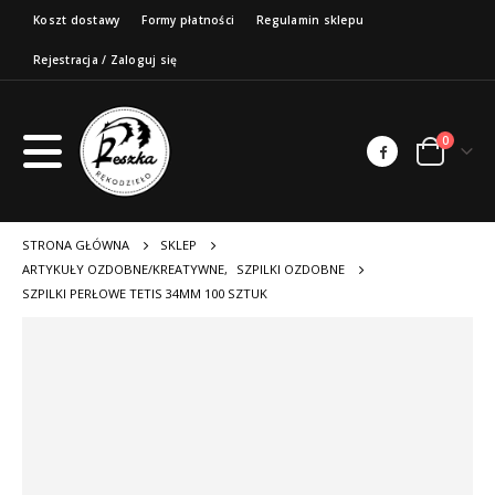
Koszt dostawy
Formy płatności
Regulamin sklepu
Rejestracja / Zaloguj się
0
STRONA GŁÓWNA
SKLEP
ARTYKUŁY OZDOBNE/KREATYWNE
,
SZPILKI OZDOBNE
SZPILKI PERŁOWE TETIS 34MM 100 SZTUK