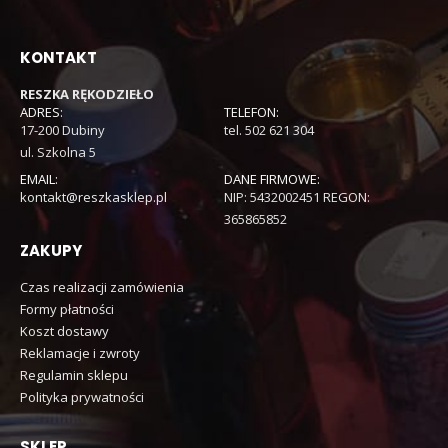
KONTAKT
RESZKA RĘKODZIEŁO
ADRES:
TELEFON:
17-200 Dubiny
tel. 502 621 304
ul. Szkolna 5
EMAIL:
DANE FIRMOWE:
kontakt@reszkasklep.pl
NIP: 5432002451 REGON:
365865852
ZAKUPY
Czas realizacji zamówienia
Formy płatności
Koszt dostawy
Reklamacje i zwroty
Regulamin sklepu
Polityka prywatności
SKLEP