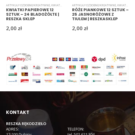
ARTYKUŁY OZDOBNE/KREATYWNE
,
KWIATKI
,
PAPIEROWE
ARTYKUŁY OZDOBNE/KREATYWNE
,
KWIATKI
,
PI
KWIATKI PAPIEROWE 12
RÓŻE PIANKOWE 12 SZTUK –
SZTUK – 24 BLADOŻÓŁTE |
25 JASNORÓŻOWE Z
RESZKA SKLEP
TIULEM | RESZKASKLEP
2,00
zł
2,00
zł
KONTAKT
RESZKA RĘKODZIEŁO
ADRES:
TELEFON:
17-200 Dubiny
tel. 502 621 304