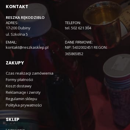
KONTAKT
RESZKA RĘKODZIEŁO
ADRES:
TELEFON:
17-200 Dubiny
tel. 502 621 304
ul. Szkolna 5
EMAIL:
DANE FIRMOWE:
kontakt@reszkasklep.pl
NIP: 5432002451 REGON:
365865852
ZAKUPY
Czas realizacji zamówienia
Formy płatności
Koszt dostawy
Reklamacje i zwroty
Regulamin sklepu
Polityka prywatności
SKLEP