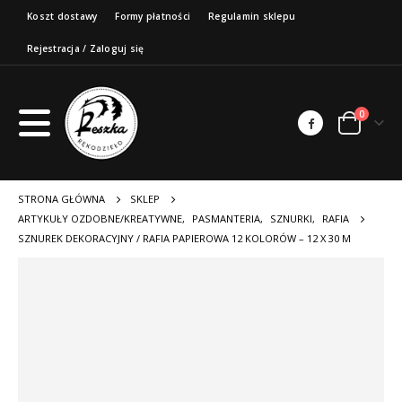
Koszt dostawy
Formy płatności
Regulamin sklepu
Rejestracja / Zaloguj się
0
STRONA GŁÓWNA
SKLEP
ARTYKUŁY OZDOBNE/KREATYWNE
,
PASMANTERIA
,
SZNURKI
,
RAFIA
SZNUREK DEKORACYJNY / RAFIA PAPIEROWA 12 KOLORÓW – 12 X 30 M