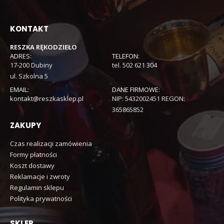
KONTAKT
RESZKA RĘKODZIEŁO
ADRES:
TELEFON:
17-200 Dubiny
tel. 502 621 304
ul. Szkolna 5
EMAIL:
DANE FIRMOWE:
kontakt@reszkasklep.pl
NIP: 5432002451 REGON:
365865852
ZAKUPY
Czas realizacji zamówienia
Formy płatności
Koszt dostawy
Reklamacje i zwroty
Regulamin sklepu
Polityka prywatności
SKLEP