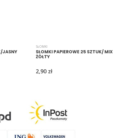
SŁOMKI
S
K/JASNY
SŁOMKI PAPIEROWE 25 SZTUK/ MIX
ŻÓŁTY
2,90
zł