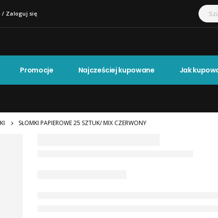
 / Zaloguj się
Promocje
Najcześciej kupowane
Jak kupow
KI
SŁOMKI PAPIEROWE 25 SZTUK/ MIX CZERWONY