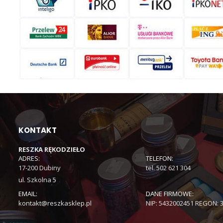
KONTAKT
RESZKA RĘKODZIEŁO
ADRES:
TELEFON:
17-200 Dubiny
tel. 502 621 304
ul. Szkolna 5
EMAIL:
DANE FIRMOWE:
kontakt@reszkasklep.pl
NIP: 5432002451 REGON: 