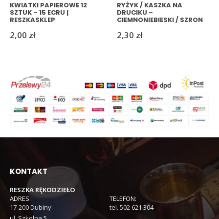
KWIATKI PAPIEROWE 12
RYŻYK / KASZKA NA
SZTUK – 15 ECRU |
DRUCIKU –
RESZKASKLEP
CIEMNONIEBIESKI / SZRON
(4) | RESZKASKLEP
2,00
zł
2,30
zł
KONTAKT
RESZKA RĘKODZIEŁO
ADRES:
TELEFON:
17-200 Dubiny
tel. 502 621 304
ul. Szkolna 5