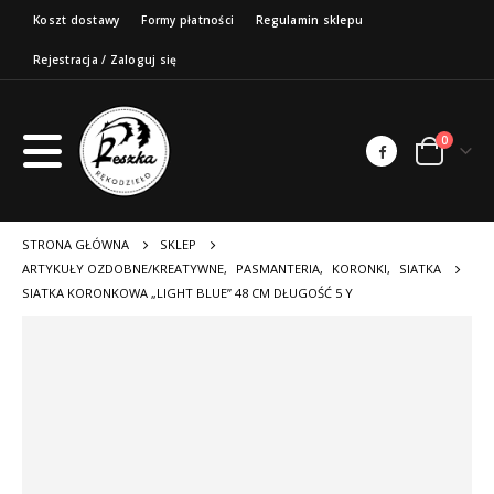
Koszt dostawy
Formy płatności
Regulamin sklepu
Rejestracja / Zaloguj się
0
STRONA GŁÓWNA
SKLEP
ARTYKUŁY OZDOBNE/KREATYWNE
,
PASMANTERIA
,
KORONKI
,
SIATKA
SIATKA KORONKOWA „LIGHT BLUE” 48 CM DŁUGOŚĆ 5 Y