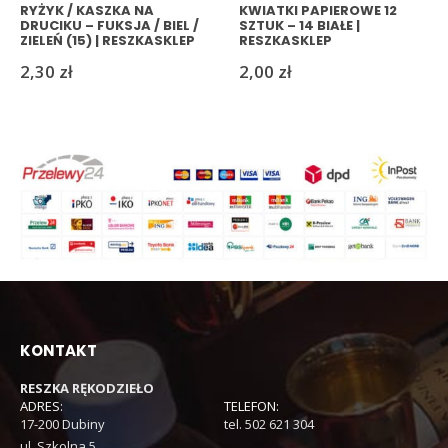
RYŻYK / KASZKA NA
KWIATKI PAPIEROWE 12
DRUCIKU – FUKSJA / BIEL /
SZTUK – 14 BIAŁE |
ZIELEŃ (15) | RESZKASKLEP
RESZKASKLEP
2,30
zł
2,00
zł
KONTAKT
RESZKA RĘKODZIEŁO
ADRES:
TELEFON:
17-200 Dubiny
tel. 502 621 304
ul. Szkolna 5