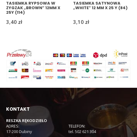
TASIEMKA RYPSOWA W
TASIEMKA SATYNOWA
ZYGZAK „BROWN” 12MM X
„WHITE” 12 MM X 25 Y (84)
25Y (114)
3,40
zł
3,10
zł
KONTAKT
RESZKA RĘKODZIEŁO
ADRES:
TELEFON:
17-200 Dubiny
tel. 502 621 304