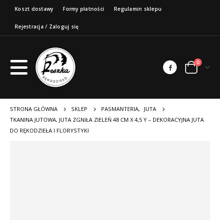
Koszt dostawy
Formy płatności
Regulamin sklepu
Rejestracja / Zaloguj się
0
STRONA GŁÓWNA
SKLEP
PASMANTERIA
,
JUTA
TKANINA JUTOWA, JUTA ZGNIŁA ZIELEŃ 48 CM X 4,5 Y – DEKORACYJNA JUTA
DO RĘKODZIEŁA I FLORYSTYKI