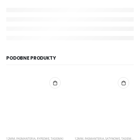
PODOBNE PRODUKTY
12MM
,
PASMANTERIA
,
RYPSOWE
,
TASIEMKI
12MM
,
PASMANTERIA
,
SATYNOWE
,
TASIEMKI