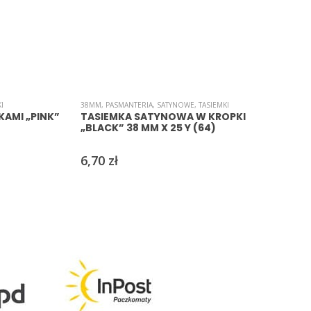
I
38MM
,
PASMANTERIA
,
SATYNOWE
,
TASIEMKI
AMI „PINK”
TASIEMKA SATYNOWA W KROPKI
„BLACK” 38 MM X 25 Y (64)
J
6,70
zł