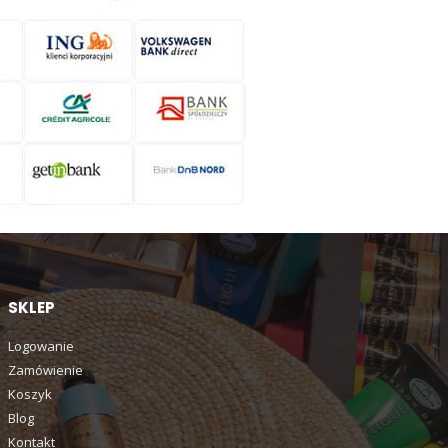
SKLEP
Logowanie
Zamówienie
Koszyk
Blog
Kontakt