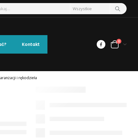
0
ać?
Kontakt
ranżacji i rękodzieła