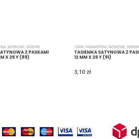
RIA
,
SATYNOWE
,
TASIEMKI
12MM
,
PASMANTERIA
,
SATYNOWE
,
TASIEMK
SATYNOWA Z PASKAMI
TASIEMKA SATYNOWA Z PASK
MM X 25 Y (89)
12 MM X 25 Y (91)
3,10
zł