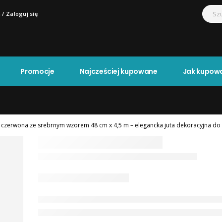
 / Zaloguj się
Promocje
Najcześciej kupowane
Jak kupow
a czerwona ze srebrnym wzorem 48 cm x 4,5 m – elegancka juta dekoracyjna do a