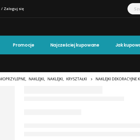
 / Zaloguj się
Promocje
Najcześciej kupowane
Jak kupow
MOPRZYLEPNE
,
NAKLEJKI
,
NAKLEJKI
,
KRYSZTAŁKI
NAKLEJKI DEKORACYJNE K