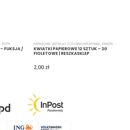
,
RYŻYK
PAPIEROWE
,
ARTYKUŁY OZDOBNE/KREATYWNE
,
KWIATKI
A
– FUKSJA /
KWIATKI PAPIEROWE 12 SZTUK – 20
FIOLETOWE | RESZKASKLEP
2,00
zł