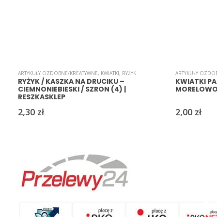
ARTYKUŁY OZDOBNE/KREATYWNE
,
KWIATKI
,
RYŻYK
ARTYKUŁY OZDO
RYŻYK / KASZKA NA DRUCIKU –
KWIATKI PA
CIEMNONIEBIESKI / SZRON (4) |
MORELOWO-
RESZKASKLEP
2,30
zł
2,00
zł