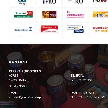
KONTAKT
RESZKA RĘKODZIEŁO
ADRES:
TELEFON:
17-200 Dubiny
tel. 502 621 304
ul. Szkolna 5
EMAIL:
DANE FIRMOWE:
kontakt@reszkasklep.pl
NIP: 5432002451 REGON: 