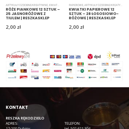
ARTYKUŁY OZDOBNE/KREATYWNE
,
KWIATKI
,
PIANKOWE
PAPIEROWE
,
ARTYKUŁY OZDOBNE/KREATYWNE
,
RÓŻE PIANKOWE 12 SZTUK –
KWIATKI PAPIEROWE 12
25 JASNORÓŻOWE Z
SZTUK – 28 ŁOSOSIOWO-
TIULEM | RESZKASKLEP
RÓŻOWE | RESZKASKLEP
2,00
zł
2,00
zł
KONTAKT
RESZKA RĘKODZIEŁO
ADRES:
TELEFON:
17-200 Dubiny
tel. 502 621 304