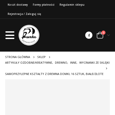
Koszt dostawy
Formy płatności
Regulamin sklepu
Rejestracja / Zaloguj się
0
STRONA GŁÓWNA
SKLEP
ARTYKUŁY OZDOBNE/KREATYWNE
,
DREWNO
,
INNE
,
WYCINANKI ZE SKLEJKI
SAMOPRZYLEPNE KSZTAŁTY Z DREWNA DOMKI, 16 SZTUK, BIAŁE/ZŁOTE