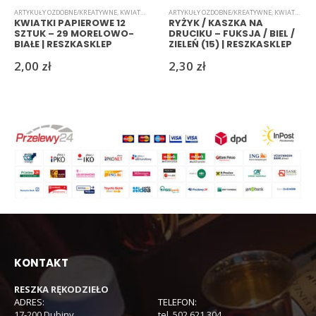
ARTYKUŁY OZDOBNE/KREATYWNE
,
KWIATKI
,
PAPIEROWE
ARTYKUŁY OZDOBNE/KREATYWNE
,
KWIATKI
,
RYŻ
KWIATKI PAPIEROWE 12
RYŻYK / KASZKA NA
SZTUK – 29 MORELOWO-
DRUCIKU – FUKSJA / BIEL /
BIAŁE | RESZKASKLEP
ZIELEŃ (15) | RESZKASKLEP
2,00
zł
2,30
zł
KONTAKT
RESZKA RĘKODZIEŁO
ADRES:
TELEFON:
17-200 Dubiny
tel. 502 621 304