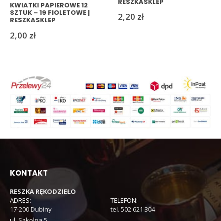
RESZKASKLEP
KWIATKI PAPIEROWE 12
SZTUK – 19 FIOLETOWE |
2,20
zł
RESZKASKLEP
2,00
zł
KONTAKT
RESZKA RĘKODZIEŁO
ADRES:
TELEFON:
17-200 Dubiny
tel. 502 621 304
ul. Szkolna 5