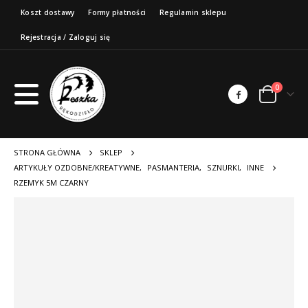
Koszt dostawy
Formy płatności
Regulamin sklepu
Rejestracja / Zaloguj się
0
STRONA GŁÓWNA
SKLEP
ARTYKUŁY OZDOBNE/KREATYWNE
,
PASMANTERIA
,
SZNURKI
,
INNE
RZEMYK 5M CZARNY