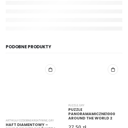
PODOBNE PRODUKTY
PUZZLE
,
GRY
PUZZLE
PANORAMAMICZNE1000
AROUND THE WORLD 2
ARTYKUŁY OZDOBNE/KREATYWNE
,
GRY
HAFT DIAMENTOWY –
27,50
zł