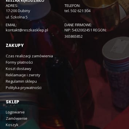
RESZKA RĘKODZIEŁO
ADRES:
TELEFON:
17-200 Dubiny
tel. 502 621 304
ul. Szkolna 5
EMAIL:
DANE FIRMOWE:
kontakt@reszkasklep.pl
NIP: 5432002451 REGON:
365865852
ZAKUPY
Czas realizacji zamówienia
Formy płatności
Koszt dostawy
Reklamacje i zwroty
Regulamin sklepu
Polityka prywatności
SKLEP
Logowanie
Zamówienie
Koszyk