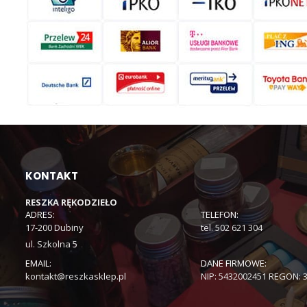
KONTAKT
RESZKA RĘKODZIEŁO
ADRES:
TELEFON:
17-200 Dubiny
tel. 502 621 304
ul. Szkolna 5
EMAIL:
DANE FIRMOWE:
kontakt@reszkasklep.pl
NIP: 5432002451 REGON: 