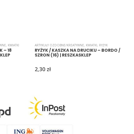
YWNE
,
KWIATKI
ARTYKUŁY OZDOBNE/KREATYWNE
,
KWIATKI
,
RYŻYK
A
 – 18
RYŻYK / KASZKA NA DRUCIKU – BORDO /
SKLEP
SZRON (16) | RESZKASKLEP
2,30
zł