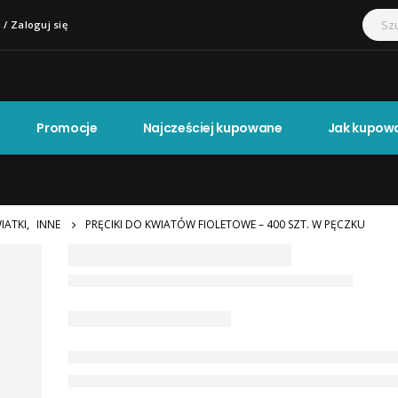
 / Zaloguj się
Promocje
Najcześciej kupowane
Jak kupow
IATKI
,
INNE
PRĘCIKI DO KWIATÓW FIOLETOWE – 400 SZT. W PĘCZKU