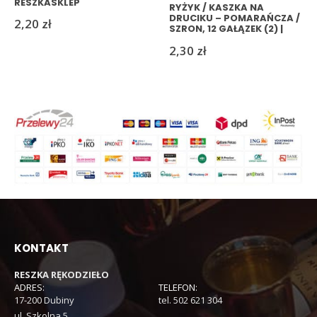
RESZKASKLEP
RYŻYK / KASZKA NA
DRUCIKU – POMARAŃCZA /
2,20
zł
SZRON, 12 GAŁĄZEK (2) |
RESZKASKLEP
2,30
zł
KONTAKT
RESZKA RĘKODZIEŁO
ADRES:
TELEFON:
17-200 Dubiny
tel. 502 621 304
ul. Szkolna 5