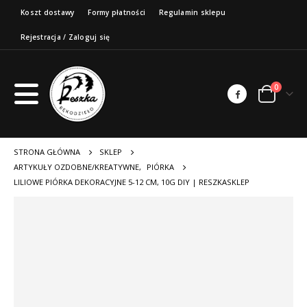
Koszt dostawy
Formy płatności
Regulamin sklepu
Rejestracja / Zaloguj się
0
STRONA GŁÓWNA
SKLEP
ARTYKUŁY OZDOBNE/KREATYWNE
,
PIÓRKA
LILIOWE PIÓRKA DEKORACYJNE 5-12 CM, 10G DIY | RESZKASKLEP