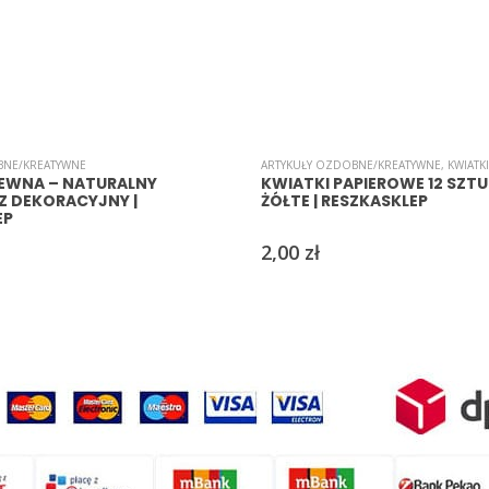
BNE/KREATYWNE
ARTYKUŁY OZDOBNE/KREATYWNE
,
KWIATKI
EWNA – NATURALNY
KWIATKI PAPIEROWE 12 SZTU
Z DEKORACYJNY |
ŻÓŁTE | RESZKASKLEP
EP
2,00
zł