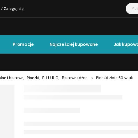
 / Zaloguj się
Promocje
Najcześciej kupowane
Jak kupow
olne i biurowe
,
Pinezki
,
B-I-U-R-O
,
Biurowe różne
Pinezki złote 50 sztuk