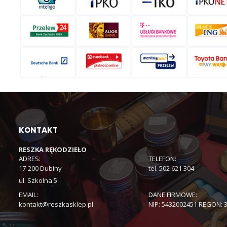
KONTAKT
RESZKA RĘKODZIEŁO
ADRES:
TELEFON:
17-200 Dubiny
tel. 502 621 304
ul. Szkolna 5
EMAIL:
DANE FIRMOWE:
kontakt@reszkasklep.pl
NIP: 5432002451 REGON: 