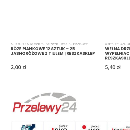
ARTYKUŁY OZDOBNE/KREATYWNE
,
KWIATKI
,
PIANKOWE
ARTYKUŁY OZDO
RÓŻE PIANKOWE 12 SZTUK – 25
WEŁNA DRZ
JASNORÓŻOWE Z TIULEM | RESZKASKLEP
WYPEŁNIAC
RESZKASKL
2,00
zł
5,40
zł