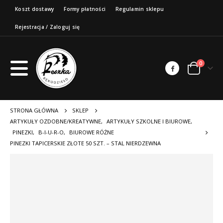
Koszt dostawy
Formy płatności
Regulamin sklepu
Rejestracja / Zaloguj się
0
STRONA GŁÓWNA
SKLEP
ARTYKUŁY OZDOBNE/KREATYWNE
,
ARTYKUŁY SZKOLNE I BIUROWE
,
PINEZKI
,
B-I-U-R-O
,
BIUROWE RÓŻNE
PINEZKI TAPICERSKIE ZŁOTE 50 SZT. – STAL NIERDZEWNA