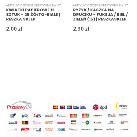
ARTYKUŁY OZDOBNE/KREATYWNE
,
KWIATKI
,
PAPIEROWE
ARTYKUŁY OZDOBNE/KREATYWNE
,
KWIATKI
,
RYŻ
KWIATKI PAPIEROWE 12
RYŻYK / KASZKA NA
SZTUK – 25 ŻÓŁTO-BIAŁE |
DRUCIKU – FUKSJA / BIEL /
RESZKA SKLEP
ZIELEŃ (15) | RESZKASKLEP
2,00
zł
2,30
zł