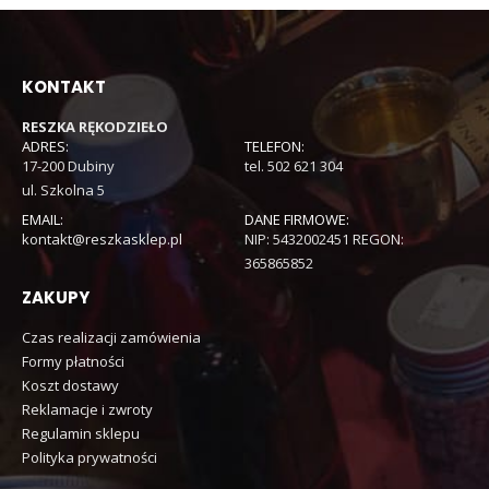
KONTAKT
RESZKA RĘKODZIEŁO
ADRES:
TELEFON:
17-200 Dubiny
tel. 502 621 304
ul. Szkolna 5
EMAIL:
DANE FIRMOWE:
kontakt@reszkasklep.pl
NIP: 5432002451 REGON:
365865852
ZAKUPY
Czas realizacji zamówienia
Formy płatności
Koszt dostawy
Reklamacje i zwroty
Regulamin sklepu
Polityka prywatności