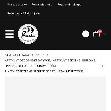
Koszt dostawy
Formy płatności
Regulamin sklepu
Rejestracja / Zaloguj się
0
STRONA GŁÓWNA
SKLEP
ARTYKUŁY OZDOBNE/KREATYWNE
,
ARTYKUŁY SZKOLNE I BIUROWE
,
PINEZKI
,
B-I-U-R-O
,
BIUROWE RÓŻNE
PINEZKI TAPICERSKIE SREBRNE 50 SZT. – STAL NIERDZEWNA