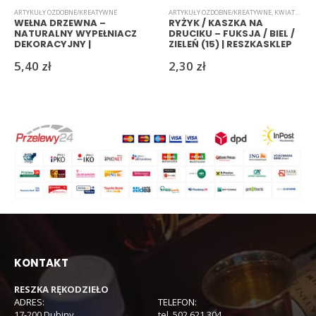
ARTYKUŁY OZDOBNE/KREATYWNE
ARTYKUŁY OZDOBNE/KREATYWNE
,
KWIATKI
,
RYŻ
WEŁNA DRZEWNA –
RYŻYK / KASZKA NA
NATURALNY WYPEŁNIACZ
DRUCIKU – FUKSJA / BIEL /
DEKORACYJNY |
ZIELEŃ (15) | RESZKASKLEP
RESZKASKLEP
5,40
zł
2,30
zł
KONTAKT
RESZKA RĘKODZIEŁO
ADRES:
TELEFON:
17-200 Dubiny
tel. 502 621 304