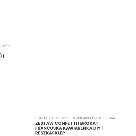
A
,
RYŻYK
 –
 |
CONFETTI
,
ARTYKUŁY OZDOBNE/KREATYWNE
,
BROKAT
ZESTAW CONFETTI I BROKAT
FRANCUSKA KAWIARENKA DIY |
RESZKASKLEP