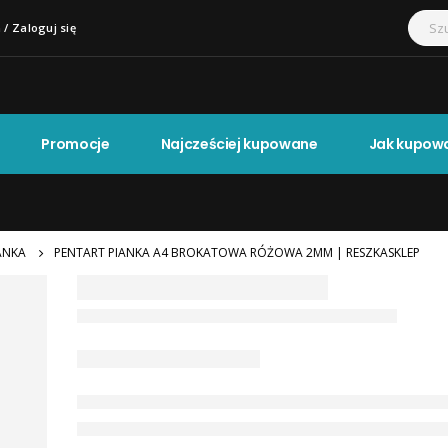
 / Zaloguj się
Promocje
Najcześciej kupowane
Jak kupow
ANKA
PENTART PIANKA A4 BROKATOWA RÓŻOWA 2MM | RESZKASKLEP