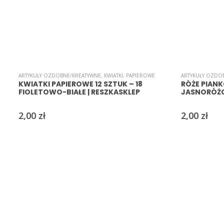
ARTYKUŁY OZDOBNE/KREATYWNE
,
KWIATKI
,
PAPIEROWE
ARTYKUŁY OZDO
KWIATKI PAPIEROWE 12 SZTUK – 18
RÓŻE PIANK
FIOLETOWO-BIAŁE | RESZKASKLEP
JASNORÓŻOW
2,00
zł
2,00
zł