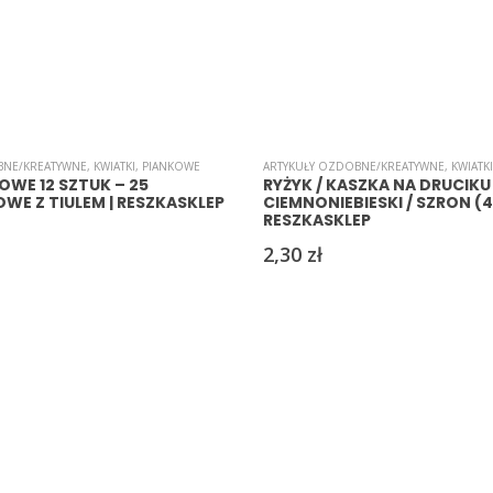
BNE/KREATYWNE
,
KWIATKI
,
PIANKOWE
ARTYKUŁY OZDOBNE/KREATYWNE
,
KWIATKI
OWE 12 SZTUK – 25
RYŻYK / KASZKA NA DRUCIKU
E Z TIULEM | RESZKASKLEP
CIEMNONIEBIESKI / SZRON (4)
RESZKASKLEP
2,30
zł