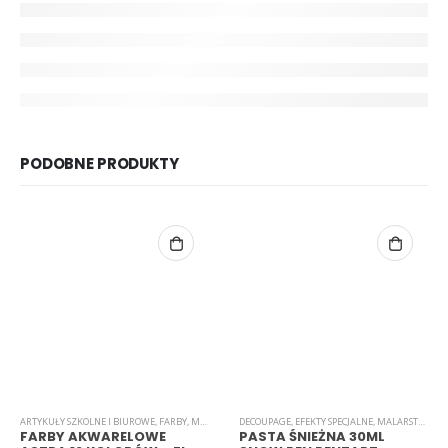
PODOBNE PRODUKTY
ARTYKUŁY SZKOLNE I BIUROWE
,
FARBY
,
MALARSTWO
DECOUPAGE
,
EFEKTY SPECJALNE
,
MALARSTWO
FARBY AKWARELOWE
PASTA ŚNIEŻNA 30ML