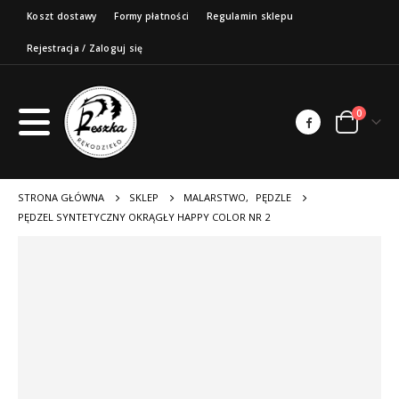
Koszt dostawy
Formy płatności
Regulamin sklepu
Rejestracja / Zaloguj się
0
STRONA GŁÓWNA
SKLEP
MALARSTWO
,
PĘDZLE
PĘDZEL SYNTETYCZNY OKRĄGŁY HAPPY COLOR NR 2