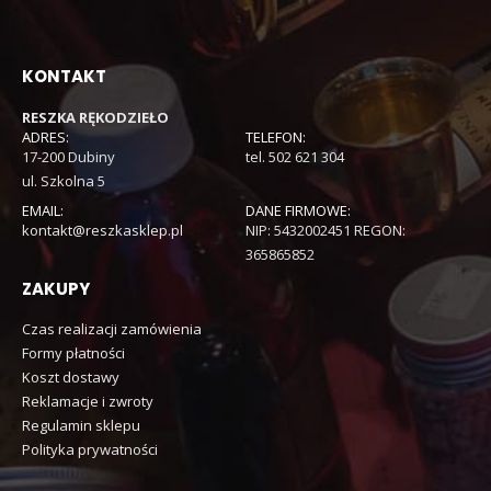
KONTAKT
RESZKA RĘKODZIEŁO
ADRES:
TELEFON:
17-200 Dubiny
tel. 502 621 304
ul. Szkolna 5
EMAIL:
DANE FIRMOWE:
kontakt@reszkasklep.pl
NIP: 5432002451 REGON:
365865852
ZAKUPY
Czas realizacji zamówienia
Formy płatności
Koszt dostawy
Reklamacje i zwroty
Regulamin sklepu
Polityka prywatności