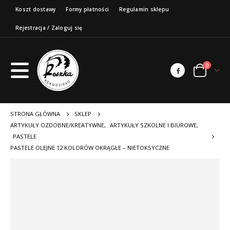
Koszt dostawy
Formy płatności
Regulamin sklepu
Rejestracja / Zaloguj się
0
STRONA GŁÓWNA
SKLEP
ARTYKUŁY OZDOBNE/KREATYWNE
,
ARTYKUŁY SZKOLNE I BIUROWE
,
PASTELE
PASTELE OLEJNE 12 KOLORÓW OKRĄGŁE – NIETOKSYCZNE