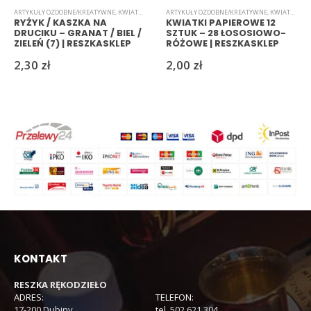
ARTYKUŁY OZDOBNE/KREATYWNE
,
KWIATKI
,
RYŻYK
ARTYKUŁY OZDOBNE/KREATYWNE
,
KWIATKI
,
PAP
RYŻYK / KASZKA NA
KWIATKI PAPIEROWE 12
DRUCIKU – GRANAT / BIEL /
SZTUK – 28 ŁOSOSIOWO-
ZIELEŃ (7) | RESZKASKLEP
RÓŻOWE | RESZKASKLEP
2,30
zł
2,00
zł
KONTAKT
RESZKA RĘKODZIEŁO
ADRES:
TELEFON:
17-200 Dubiny
tel. 502 621 304