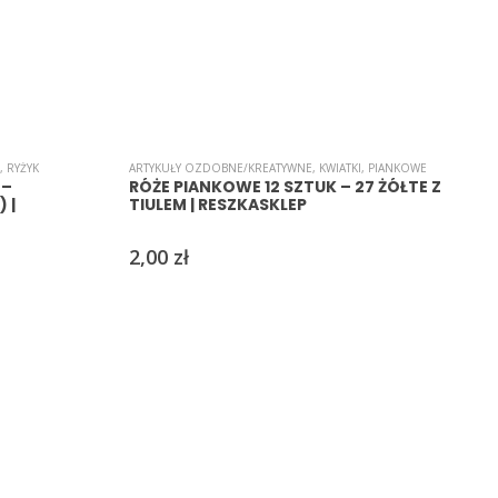
,
RYŻYK
ARTYKUŁY OZDOBNE/KREATYWNE
,
KWIATKI
,
PIANKOWE
A
 –
RÓŻE PIANKOWE 12 SZTUK – 27 ŻÓŁTE Z
 |
TIULEM | RESZKASKLEP
2,00
zł