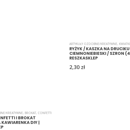
ARTYKUŁY OZDOBNE/KREATYWNE
,
KWIATKI
RYŻYK / KASZKA NA DRUCIKU
CIEMNONIEBIESKI / SZRON (4)
RESZKASKLEP
2,30
zł
BNE/KREATYWNE
,
BROKAT
,
CONFETTI
NFETTI I BROKAT
KAWIARENKA DIY |
EP