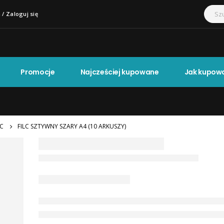
 / Zaloguj się
Promocje
Najcześciej kupowane
Jak kupow
LC
FILC SZTYWNY SZARY A4 (10 ARKUSZY)