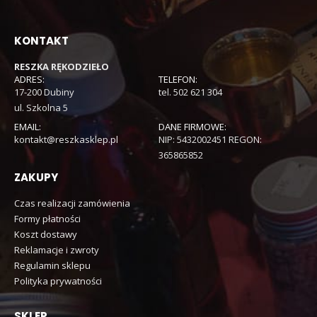
KONTAKT
RESZKA RĘKODZIEŁO
ADRES:
TELEFON:
17-200 Dubiny
tel. 502 621 304
ul. Szkolna 5
EMAIL:
DANE FIRMOWE:
kontakt@reszkasklep.pl
NIP: 5432002451 REGON:
365865852
ZAKUPY
Czas realizacji zamówienia
Formy płatności
Koszt dostawy
Reklamacje i zwroty
Regulamin sklepu
Polityka prywatności
SKLEP