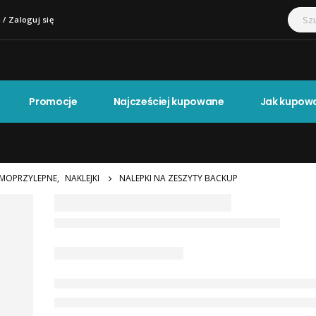
 / Zaloguj się
Promocje
Najcześciej kupowane
Jak kupow
MOPRZYLEPNE
,
NAKLEJKI
NALEPKI NA ZESZYTY BACKUP