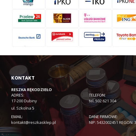
KONTAKT
RESZKA RĘKODZIEŁO
ADRES:
TELEFON:
17-200 Dubiny
tel. 502 621 304
ul. Szkolna 5
EMAIL:
DANE FIRMOWE:
kontakt@reszkasklep.pl
NIP: 5432002451 REGON: 