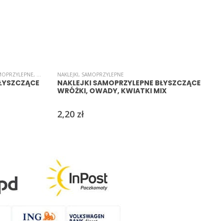
B
MOPRZYLEPNE
,
ŚWIĘTA/UROCZYSTOŚCI/PARTY
NAKLEJKI
,
SAMOPRZYLEPNE
BŁYSZCZĄCE
NAKLEJKI SAMOPRZYLEPNE BŁYSZCZĄCE
WRÓŻKI, OWADY, KWIATKI MIX
2,20
zł