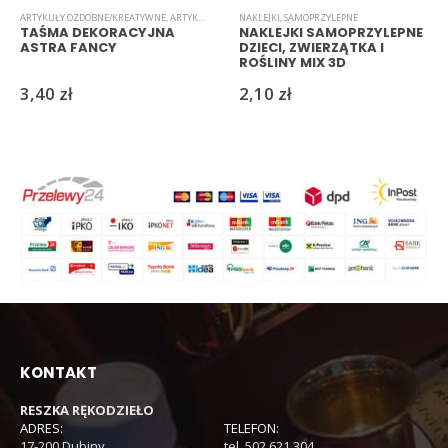
ARTYKUŁY OZDOBNE/KREATYWNE
,
ARTYKUŁY SZKOLNE I BIUROWE
NAKLEJKI
,
SAMOPRZYLEPNE
,
INNE
,
SAMOPRZYLEPNE
,
ŚWIĘTA
TAŚMA DEKORACYJNA
NAKLEJKI SAMOPRZYLEPNE
ASTRA FANCY
DZIECI, ZWIERZĄTKA I
ROŚLINY MIX 3D
3,40
zł
2,10
zł
KONTAKT
RESZKA RĘKODZIEŁO
ADRES:
TELEFON:
17-200 Dubiny
tel. 502 621 304