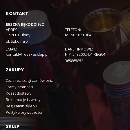
KONTAKT
RESZKA RĘKODZIEŁO
ADRES:
TELEFON:
17-200 Dubiny
tel. 502 621 304
ul. Szkolna 5
EMAIL:
DANE FIRMOWE:
kontakt@reszkasklep.pl
NIP: 5432002451 REGON:
365865852
ZAKUPY
Czas realizacji zamówienia
Formy płatności
Koszt dostawy
Reklamacje i zwroty
Regulamin sklepu
Polityka prywatności
SKLEP