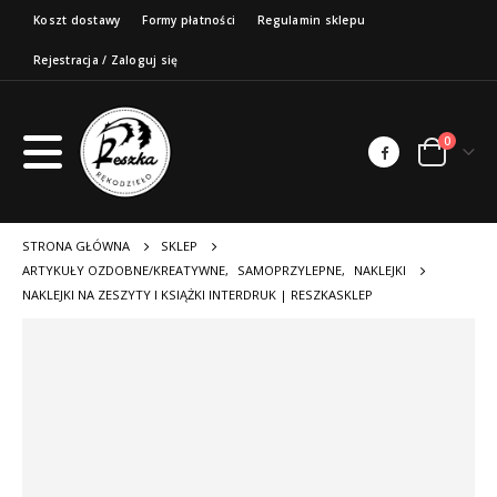
Koszt dostawy
Formy płatności
Regulamin sklepu
Rejestracja / Zaloguj się
0
STRONA GŁÓWNA
SKLEP
ARTYKUŁY OZDOBNE/KREATYWNE
,
SAMOPRZYLEPNE
,
NAKLEJKI
NAKLEJKI NA ZESZYTY I KSIĄŻKI INTERDRUK | RESZKASKLEP