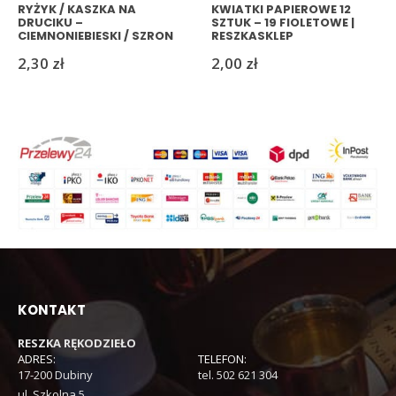
RYŻYK / KASZKA NA
KWIATKI PAPIEROWE 12
DRUCIKU –
SZTUK – 19 FIOLETOWE |
CIEMNONIEBIESKI / SZRON
RESZKASKLEP
(4) | RESZKASKLEP
2,30
zł
2,00
zł
KONTAKT
RESZKA RĘKODZIEŁO
ADRES:
TELEFON:
17-200 Dubiny
tel. 502 621 304
ul. Szkolna 5