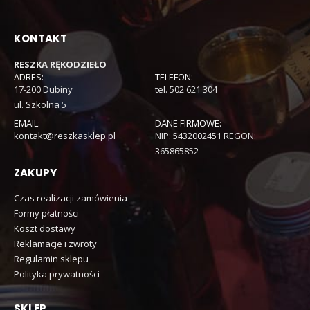
KONTAKT
RESZKA RĘKODZIEŁO
ADRES:
TELEFON:
17-200 Dubiny
tel. 502 621 304
ul. Szkolna 5
EMAIL:
DANE FIRMOWE:
kontakt@reszkasklep.pl
NIP: 5432002451 REGON:
365865852
ZAKUPY
Czas realizacji zamówienia
Formy płatności
Koszt dostawy
Reklamacje i zwroty
Regulamin sklepu
Polityka prywatności
SKLEP