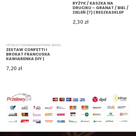
RYŻYK / KASZKA NA
DRUCIKU – GRANAT / BIEL /
ZIELEŃ (7) | RESZKASKLEP
2,30
zł
ARTYKUŁY OZDOBNE/KREATYWNE
,
BROKAT
,
CONFETTI
ZESTAW CONFETTI I
BROKAT FRANCUSKA
KAWIARENKA DIY |
RESZKASKLEP
7,20
zł