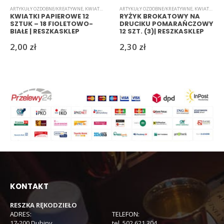
ARTYKUŁY OZDOBNE/KREATYWNE
,
KWIATKI
,
PAPIEROWE
ARTYKUŁY OZDOBNE/KREATYWNE
,
KWIATKI
,
RYŻ
KWIATKI PAPIEROWE 12
RYŻYK BROKATOWY NA
SZTUK – 18 FIOLETOWO-
DRUCIKU POMARAŃCZOWY
BIAŁE | RESZKASKLEP
12 SZT. (3)| RESZKASKLEP
2,00
zł
2,30
zł
KONTAKT
RESZKA RĘKODZIEŁO
ADRES:
TELEFON:
17-200 Dubiny
tel. 502 621 304