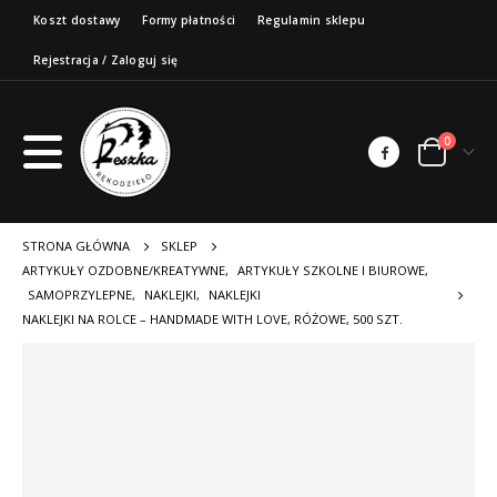
Koszt dostawy
Formy płatności
Regulamin sklepu
Rejestracja / Zaloguj się
0
STRONA GŁÓWNA
SKLEP
ARTYKUŁY OZDOBNE/KREATYWNE
,
ARTYKUŁY SZKOLNE I BIUROWE
,
SAMOPRZYLEPNE
,
NAKLEJKI
,
NAKLEJKI
NAKLEJKI NA ROLCE – HANDMADE WITH LOVE, RÓŻOWE, 500 SZT.