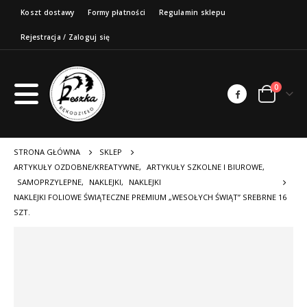
Koszt dostawy
Formy płatności
Regulamin sklepu
Rejestracja / Zaloguj się
0
STRONA GŁÓWNA
SKLEP
ARTYKUŁY OZDOBNE/KREATYWNE
,
ARTYKUŁY SZKOLNE I BIUROWE
,
SAMOPRZYLEPNE
,
NAKLEJKI
,
NAKLEJKI
NAKLEJKI FOLIOWE ŚWIĄTECZNE PREMIUM „WESOŁYCH ŚWIĄT” SREBRNE 16
SZT.