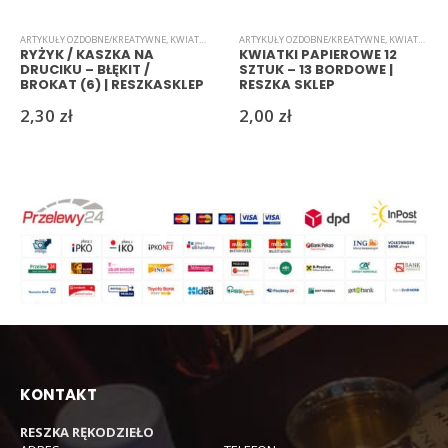
ARTYKUŁY OZDOBNE/KREATYWNE
,
KWIATKI
,
RYŻYK
ARTYKUŁY OZDOBNE/KREATYWNE
,
KWIATKI
,
PAP
RYŻYK / KASZKA NA
KWIATKI PAPIEROWE 12
DRUCIKU – BŁĘKIT /
SZTUK – 13 BORDOWE |
BROKAT (6) | RESZKASKLEP
RESZKA SKLEP
2,30
zł
2,00
zł
KONTAKT
RESZKA RĘKODZIEŁO