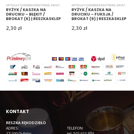
ARTYKUŁY OZDOBNE/KREATYWNE
,
KWIATKI
,
RYŻYK
ARTYKUŁY OZDOBNE/KREATYWNE
,
KWIATKI
,
RYŻ
RYŻYK / KASZKA NA
RYŻYK / KASZKA NA
DRUCIKU – BŁĘKIT /
DRUCIKU – FUKSJA /
BROKAT (6) | RESZKASKLEP
BROKAT (9) | RESZKASKLEP
2,30
zł
2,30
zł
KONTAKT
RESZKA RĘKODZIEŁO
ADRES:
TELEFON:
17-200 Dubiny
tel. 502 621 304