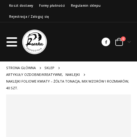
Koszt dostawy
Formy płatności
Regulamin sklepu
Rejestracja / Zaloguj się
0
STRONA GŁÓWNA
SKLEP
ARTYKUŁY OZDOBNE/KREATYWNE
,
NAKLEJKI
NAKLEJKI FOLIOWE KWIATY – ŻÓŁTA TONACJA, MIX WZORÓW I ROZMIARÓW,
40 SZT.