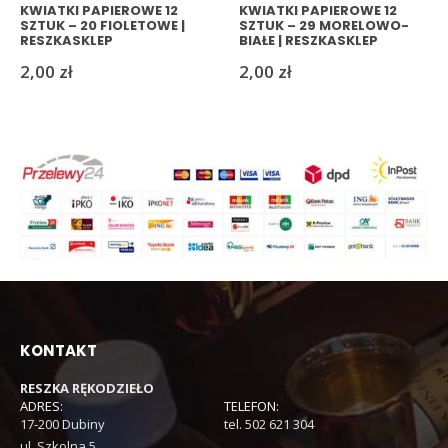
KWIATKI PAPIEROWE 12
KWIATKI PAPIEROWE 12
SZTUK – 20 FIOLETOWE |
SZTUK – 29 MORELOWO-
RESZKASKLEP
BIAŁE | RESZKASKLEP
2,00
zł
2,00
zł
KONTAKT
RESZKA RĘKODZIEŁO
ADRES:
TELEFON:
17-200 Dubiny
tel. 502 621 304
ul. Szkolna 5