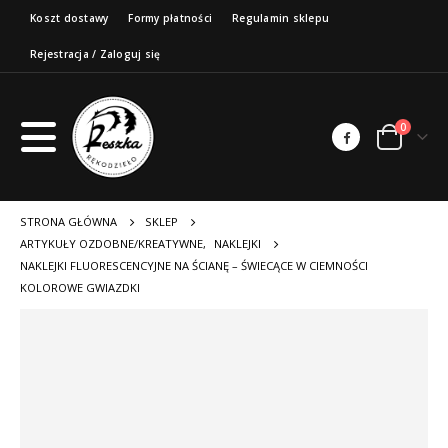
Koszt dostawy
Formy płatności
Regulamin sklepu
Rejestracja / Zaloguj się
0
STRONA GŁÓWNA
SKLEP
ARTYKUŁY OZDOBNE/KREATYWNE
,
NAKLEJKI
NAKLEJKI FLUORESCENCYJNE NA ŚCIANĘ – ŚWIECĄCE W CIEMNOŚCI
KOLOROWE GWIAZDKI