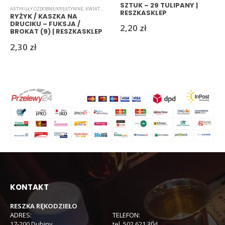
SZTUK – 29 TULIPANY |
ARTYKUŁY OZDOBNE/KREATYWNE
,
KWIATKI
,
RYŻYK
RESZKASKLEP
RYŻYK / KASZKA NA
DRUCIKU – FUKSJA /
2,20
zł
BROKAT (9) | RESZKASKLEP
2,30
zł
KONTAKT
RESZKA RĘKODZIEŁO
ADRES:
TELEFON:
17-200 Dubiny
tel. 502 621 304