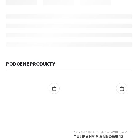
PODOBNE PRODUKTY
ARTYKUŁY OZDOBNE/KREATYWNE
,
KWIATKI
,
PI
TULIPANY PIANKOWE 12