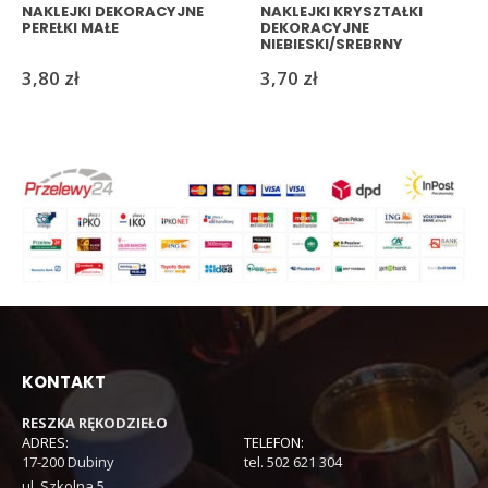
NAKLEJKI DEKORACYJNE
NAKLEJKI KRYSZTAŁKI
PEREŁKI MAŁE
DEKORACYJNE
NIEBIESKI/SREBRNY
3,80
zł
3,70
zł
KONTAKT
RESZKA RĘKODZIEŁO
ADRES:
TELEFON:
17-200 Dubiny
tel. 502 621 304
ul. Szkolna 5