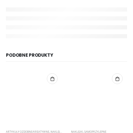
PODOBNE PRODUKTY
ARTYKUŁY OZDOBNE/KREATYWNE
,
NAKLEJKI
,
NAKLEJKI
NAKLEJKI
,
SAMOPRZYLEPNE
,
SAMOPRZYLEPNE