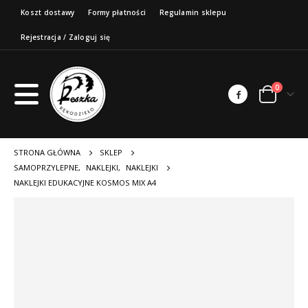
Koszt dostawy
Formy płatności
Regulamin sklepu
Rejestracja / Zaloguj się
0
STRONA GŁÓWNA
SKLEP
SAMOPRZYLEPNE
,
NAKLEJKI
,
NAKLEJKI
NAKLEJKI EDUKACYJNE KOSMOS MIX A4