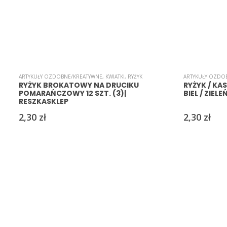
ARTYKUŁY OZDOBNE/KREATYWNE
,
KWIATKI
,
RYŻYK
ARTYKUŁY OZDO
RYŻYK BROKATOWY NA DRUCIKU
RYŻYK / KA
POMARAŃCZOWY 12 SZT. (3)|
BIEL / ZIELE
RESZKASKLEP
2,30
zł
2,30
zł