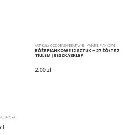
ARTYKUŁY OZDOBNE/KREATYWNE
,
KWIATKI
,
PIANKOWE
A
RÓŻE PIANKOWE 12 SZTUK – 27 ŻÓŁTE Z
TIULEM | RESZKASKLEP
2,00
zł
NE
,
BROKAT
 |