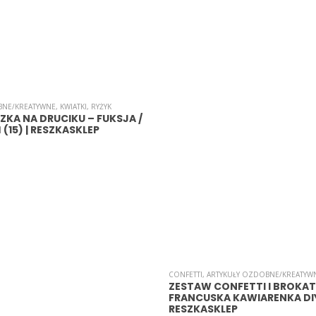
BNE/KREATYWNE
,
KWIATKI
,
RYŻYK
SZKA NA DRUCIKU – FUKSJA /
Ń (15) | RESZKASKLEP
CONFETTI
,
ARTYKUŁY OZDOBNE/KREATYW
ZESTAW CONFETTI I BROKAT
FRANCUSKA KAWIARENKA DIY
RESZKASKLEP