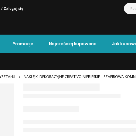
 / Zaloguj się
Promocje
Najcześciej kupowane
Jak kupow
YSZTAŁKI
NAKLEJKI DEKORACYJNE CREATIVO NIEBIESKIE – SZAFIROWA KOM