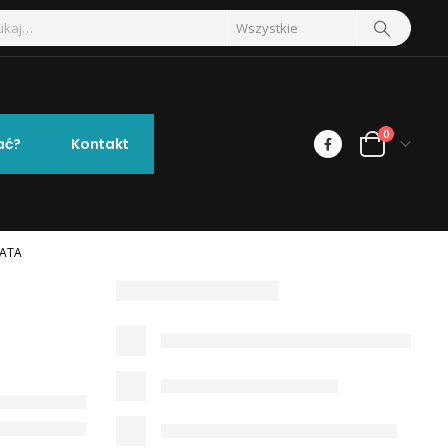
0
ać?
Kontakt
NATA