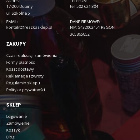
ADRES:
TELEFON:
17-200 Dubiny
tel. 502 621 304
ul. Szkolna 5
EMAIL:
DANE FIRMOWE:
kontakt@reszkasklep.pl
NIP: 5432002451 REGON:
365865852
ZAKUPY
Czas realizacji zamówienia
Formy płatności
Koszt dostawy
Reklamacje i zwroty
Regulamin sklepu
Polityka prywatności
SKLEP
Logowanie
Zamówienie
Koszyk
Blog