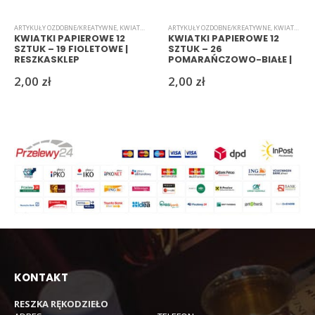
ARTYKUŁY OZDOBNE/KREATYWNE
,
KWIATKI
,
PAPIEROWE
ARTYKUŁY OZDOBNE/KREATYWNE
,
KWIATKI
,
PAP
KWIATKI PAPIEROWE 12
KWIATKI PAPIEROWE 12
SZTUK – 19 FIOLETOWE |
SZTUK – 26
RESZKASKLEP
POMARAŃCZOWO-BIAŁE |
RESZKASKLEP
2,00
zł
2,00
zł
KONTAKT
RESZKA RĘKODZIEŁO