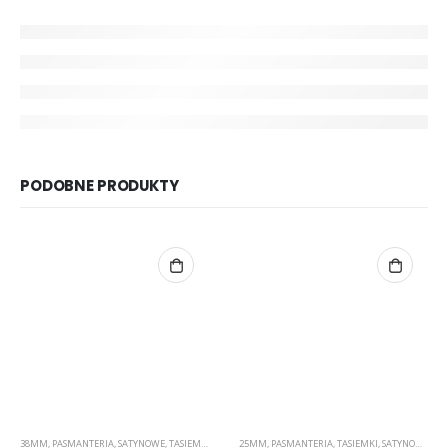
PODOBNE PRODUKTY
38MM
,
PASMANTERIA
,
SATYNOWE
,
TASIEMKI
25MM
,
PASMANTERIA
,
TASIEMKI
,
SATYNOWE