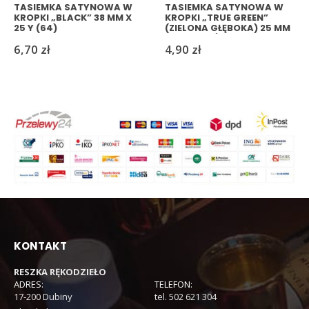
TASIEMKA SATYNOWA W
TASIEMKA SATYNOWA W
KROPKI „BLACK” 38 MM X
KROPKI „TRUE GREEN”
25 Y (64)
(ZIELONA GŁĘBOKA) 25 MM
X 25 JARDÓW(63)
6,70
zł
4,90
zł
KONTAKT
RESZKA RĘKODZIEŁO
ADRES:
TELEFON:
17-200 Dubiny
tel. 502 621 304