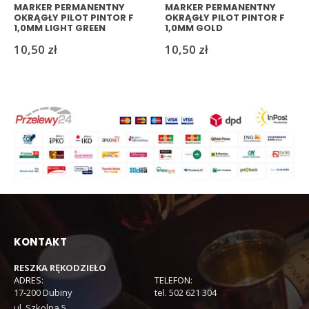
MARKER PERMANENTNY
MARKER PERMANENTNY
OKRĄGŁY PILOT PINTOR F
OKRĄGŁY PILOT PINTOR F
1,0MM LIGHT GREEN
1,0MM GOLD
10,50
zł
10,50
zł
KONTAKT
RESZKA RĘKODZIEŁO
ADRES:
TELEFON:
17-200 Dubiny
tel. 502 621 304
ul. Szkolna 5