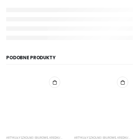
PODOBNE PRODUKTY
ARTYKUŁY SZKOLNE I BIUROWE
,
KREDKI/MARKERY/PISAKI
ARTYKUŁY SZKOLNE I BIUROWE
,
ZDOBIENIE TKANIN
,
KREDKI/MARKERY/PISAKI