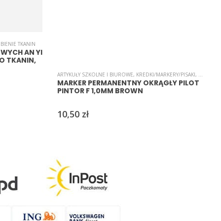
BIENIE TKANIN
WYCH AN YI
DO TKANIN,
ARTYKUŁY SZKOLNE I BIUROWE
,
KREDKI/MARKERY/PISAKI
,
ZDOBIEN
A
MARKER PERMANENTNY OKRĄGŁY PILOT
PINTOR F 1,0MM BROWN
10,50
zł