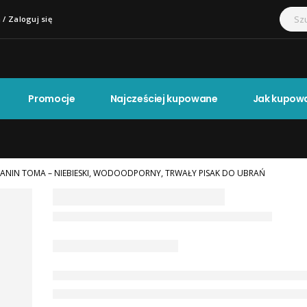
 / Zaloguj się
Promocje
Najcześciej kupowane
Jak kupow
ANIN TOMA – NIEBIESKI, WODOODPORNY, TRWAŁY PISAK DO UBRAŃ