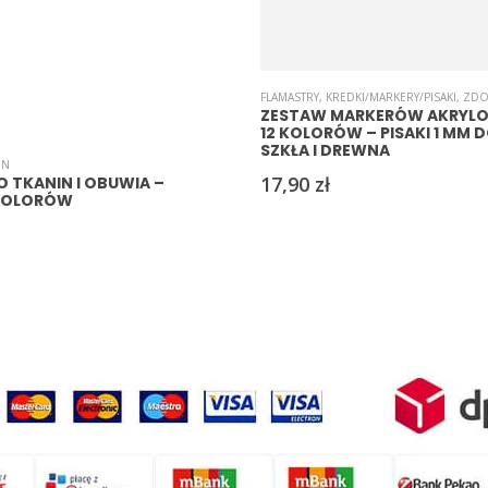
FLAMASTRY
,
KREDKI/MARKERY/PISAKI
,
ZDO
ZESTAW MARKERÓW AKRYLO
12 KOLORÓW – PISAKI 1 MM 
SZKŁA I DREWNA
IN
17,90
zł
 TKANIN I OBUWIA –
 KOLORÓW