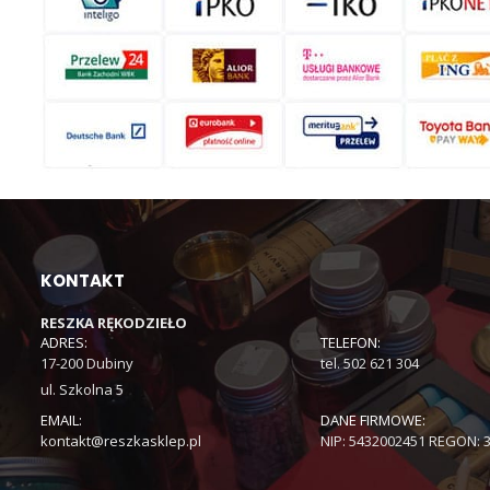
KONTAKT
RESZKA RĘKODZIEŁO
ADRES:
TELEFON:
17-200 Dubiny
tel. 502 621 304
ul. Szkolna 5
EMAIL:
DANE FIRMOWE:
kontakt@reszkasklep.pl
NIP: 5432002451 REGON: 