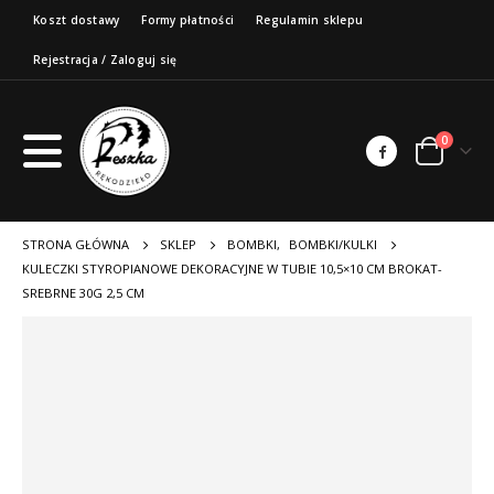
Koszt dostawy
Formy płatności
Regulamin sklepu
Rejestracja / Zaloguj się
0
STRONA GŁÓWNA
SKLEP
BOMBKI
,
BOMBKI/KULKI
KULECZKI STYROPIANOWE DEKORACYJNE W TUBIE 10,5×10 CM BROKAT-
SREBRNE 30G 2,5 CM