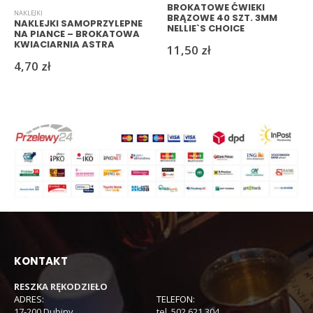
BROKATOWE ĆWIEKI
NAKLEJKI
BRĄZOWE 40 SZT. 3MM
NAKLEJKI SAMOPRZYLEPNE
NELLIE`S CHOICE
NA PIANCE – BROKATOWA
KWIACIARNIA ASTRA
11,50
zł
4,70
zł
KONTAKT
RESZKA RĘKODZIEŁO
ADRES:
TELEFON:
17-200 Dubiny
tel. 502 621 304