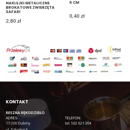
5 CM
NAKLEJKI METALICZNE
BROKATOWE ZWIERZĘTA
SAFARI
0,40
zł
2,80
zł
KONTAKT
RESZKA RĘKODZIEŁO
ADRES:
TELEFON:
17-200 Dubiny
tel. 502 621 304
ul. Szkolna 5