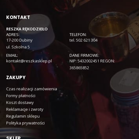
KONTAKT
RESZKA RĘKODZIEŁO
ADRES:
TELEFON:
17-200 Dubiny
tel. 502 621 304
ul. Szkolna 5
EMAIL:
DANE FIRMOWE:
kontakt@reszkasklep.pl
NIP: 5432002451 REGON:
365865852
ZAKUPY
Czas realizacji zamówienia
Formy płatności
Koszt dostawy
Reklamacje i zwroty
Regulamin sklepu
Polityka prywatności
SKLEP