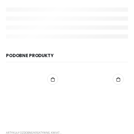
PODOBNE PRODUKTY
ARTYKUŁY OZDOBNE/KREATYWNE
,
KWIATKI
,
RYŻYK