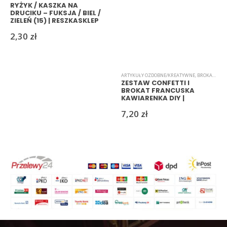
RYŻYK / KASZKA NA
DRUCIKU – FUKSJA / BIEL /
ZIELEŃ (15) | RESZKASKLEP
2,30
zł
ARTYKUŁY OZDOBNE/KREATYWNE
,
BROKAT
,
CON
ZESTAW CONFETTI I
BROKAT FRANCUSKA
KAWIARENKA DIY |
RESZKASKLEP
7,20
zł